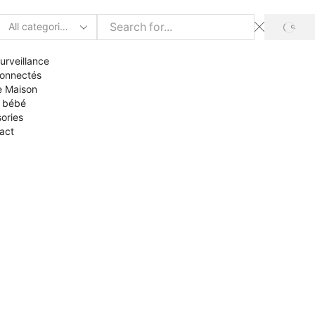
urveillance
onnectés
de Maison
s bébé
ories
act